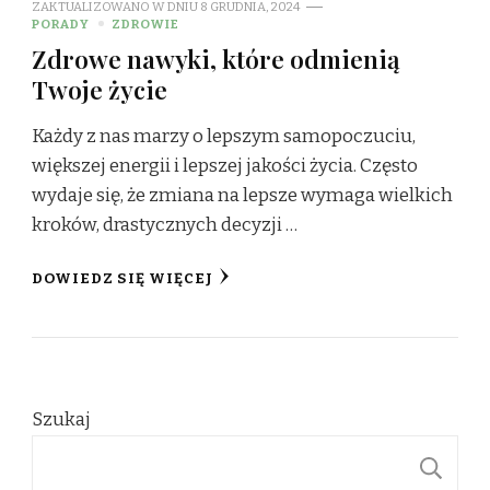
ZAKTUALIZOWANO W DNIU
8 GRUDNIA, 2024
PORADY
ZDROWIE
Zdrowe nawyki, które odmienią
Twoje życie
Każdy z nas marzy o lepszym samopoczuciu,
większej energii i lepszej jakości życia. Często
wydaje się, że zmiana na lepsze wymaga wielkich
kroków, drastycznych decyzji …
DOWIEDZ SIĘ WIĘCEJ
Szukaj
S