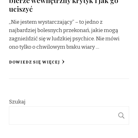
bierze wewnętrzny krytyk i jak go
uciszyć
„Nie jestem wystarczający” – to jedno z
najbardziej bolesnych przekonań, jakie mogą
zagnieździć się w ludzkiej psychice. Nie mówi
ono tylko o chwilowym braku wiary …
DOWIEDZ SIĘ WIĘCEJ
Szukaj
S