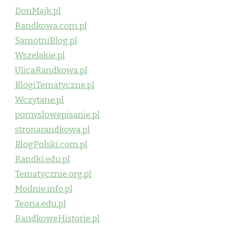
DonMajk.pl
Randkowa.com.pl
SamotniBlog.pl
Wszelakie.pl
UlicaRandkowa.pl
BlogiTematyczne.pl
Wczytane.pl
pomyslowepisanie.pl
stronarandkowa.pl
BlogPolski.com.pl
Randki.edu.pl
Tematycznie.org.pl
Modnie.info.pl
Teoria.edu.pl
RandkoweHistorie.pl