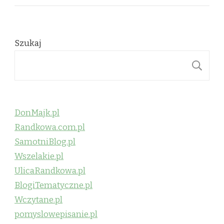
Szukaj
S
DonMajk.pl
Randkowa.com.pl
SamotniBlog.pl
Wszelakie.pl
UlicaRandkowa.pl
BlogiTematyczne.pl
Wczytane.pl
pomyslowepisanie.pl