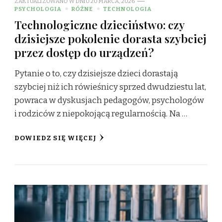
ZAKTUALIZOWANO W DNIU
20 MARCA, 2026
PSYCHOLOGIA
RÓŻNE
TECHNOLOGIA
Technologiczne dzieciństwo: czy
dzisiejsze pokolenie dorasta szybciej
przez dostęp do urządzeń?
Pytanie o to, czy dzisiejsze dzieci dorastają
szybciej niż ich rówieśnicy sprzed dwudziestu lat,
powraca w dyskusjach pedagogów, psychologów
i rodziców z niepokojącą regularnością. Na …
DOWIEDZ SIĘ WIĘCEJ