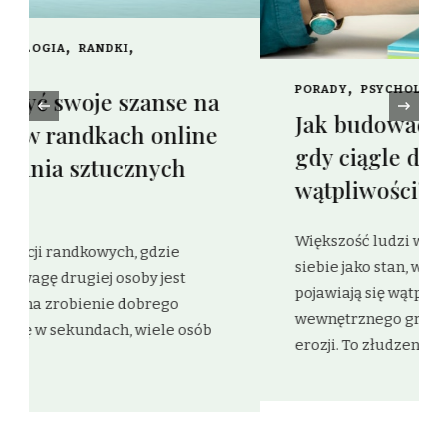
PORADY
PSYCHOLOGIA
RÓŻNE
ZDROWIE
‹
Jak budować pewność siebie,
gdy ciągle dopadają Cię
wątpliwości?
Większość ludzi wyobraża sobie pewność
siebie jako stan, w którym nigdy nie
pojawiają się wątpliwości – jako rodzaj
wewnętrznego granitu, niepodlegającego
erozji. To złudzenie, i …