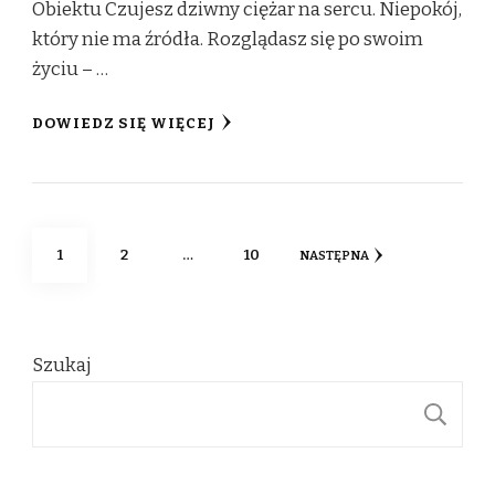
Obiektu Czujesz dziwny ciężar na sercu. Niepokój,
który nie ma źródła. Rozglądasz się po swoim
życiu – …
DOWIEDZ SIĘ WIĘCEJ
Stronicowanie
STRONA
STRONA
STRONA
1
2
…
10
NASTĘPNA
wpisów
Szukaj
S