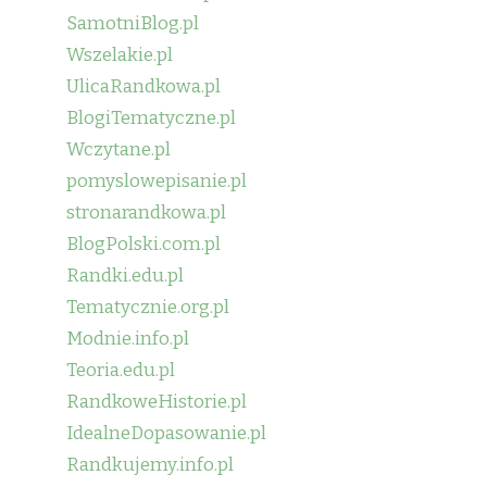
SamotniBlog.pl
Wszelakie.pl
UlicaRandkowa.pl
BlogiTematyczne.pl
Wczytane.pl
pomyslowepisanie.pl
stronarandkowa.pl
BlogPolski.com.pl
Randki.edu.pl
Tematycznie.org.pl
Modnie.info.pl
Teoria.edu.pl
RandkoweHistorie.pl
IdealneDopasowanie.pl
Randkujemy.info.pl