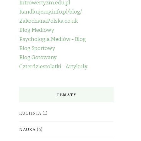
Introwertyzm.edu.pl
Randkujemy.info.pl/blog/
ZakochanaPolska.co.uk
Blog Mediowy
Psychologia Mediów - Blog
Blog Sportowy
Blog Gotowany
Czterdziestolatki - Artykuły
TEMATY
KUCHNIA
(1)
NAUKA
(6)