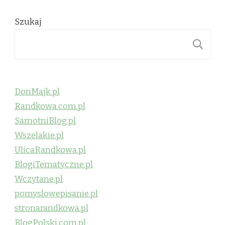
Szukaj
S
DonMajk.pl
Randkowa.com.pl
SamotniBlog.pl
Wszelakie.pl
UlicaRandkowa.pl
BlogiTematyczne.pl
Wczytane.pl
pomyslowepisanie.pl
stronarandkowa.pl
BlogPolski.com.pl