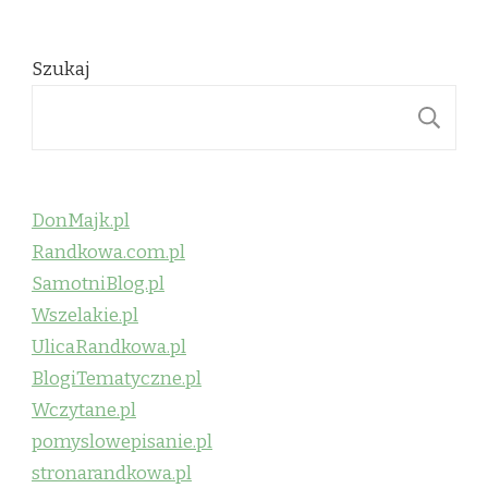
Szukaj
S
DonMajk.pl
Randkowa.com.pl
SamotniBlog.pl
Wszelakie.pl
UlicaRandkowa.pl
BlogiTematyczne.pl
Wczytane.pl
pomyslowepisanie.pl
stronarandkowa.pl