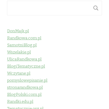
S
DonMajk.pl
Randkowa.com.pl
SamotniBlog.pl
Wszelakie.pl
UlicaRandkowa.pl
BlogiTematyczne.pl
Wczytane.pl
pomyslowepisanie.pl
stronarandkowa.pl
BlogPolski.com.pl
Randki.edu.pl
Tematycznie.org.pl