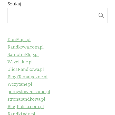
Szukaj
S
DonMajk.pl
Randkowa.com.pl
SamotniBlog.pl
Wszelakie.pl
UlicaRandkowa.pl
BlogiTematyczne.pl
Wczytane.pl
pomyslowepisanie.pl
stronarandkowa.pl
BlogPolski.com.pl
Randki.edu.pl