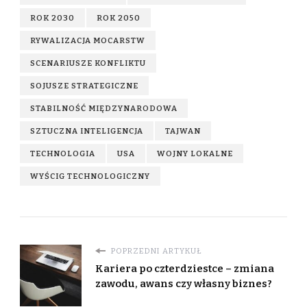
ROK 2030
ROK 2050
RYWALIZACJA MOCARSTW
SCENARIUSZE KONFLIKTU
SOJUSZE STRATEGICZNE
STABILNOŚĆ MIĘDZYNARODOWA
SZTUCZNA INTELIGENCJA
TAJWAN
TECHNOLOGIA
USA
WOJNY LOKALNE
WYŚCIG TECHNOLOGICZNY
POPRZEDNI ARTYKUŁ
Kariera po czterdziestce – zmiana
zawodu, awans czy własny biznes?