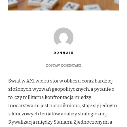
DONMAJK
DO
ZOSTAW KOMENTARZ
CZY
MILITARNA
Świat w XXI wieku stoi w obliczu coraz bardziej
KONFRONTACJA
JEST
złożonych wyzwań geopolitycznych, a pytanie o
NIEUNIKNIONA?
to, czy militarna konfrontacja między
SCENARIUSZE
KONFLIKTU
mocarstwami jest nieunikniona, staje się jednym
I
z kluczowych tematów analizy strategicznej.
KOEGZYSTENCJI
Rywalizacja między Stanami Zjednoczonymi a