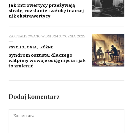
Jak introwertycy przeżywają
stratę, rozstanie i żałobę inaczej
niż ekstrawertycy
ZAKTUALIZOWANO W DNIU
24 STYCZNIA, 2025
PSYCHOLOGIA
RÓŻNE
Syndrom oszusta: dlaczego
wątpimy w swoje osiągnięcia i jak
to zmienić
Dodaj komentarz