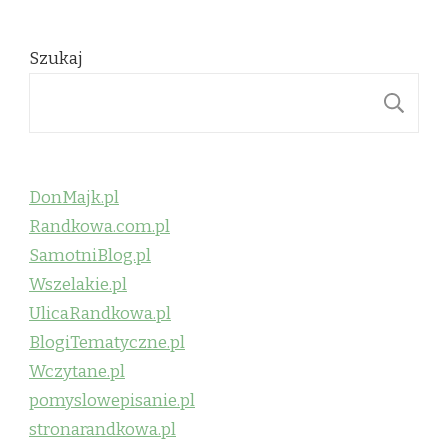
Szukaj
S
DonMajk.pl
Randkowa.com.pl
SamotniBlog.pl
Wszelakie.pl
UlicaRandkowa.pl
BlogiTematyczne.pl
Wczytane.pl
pomyslowepisanie.pl
stronarandkowa.pl