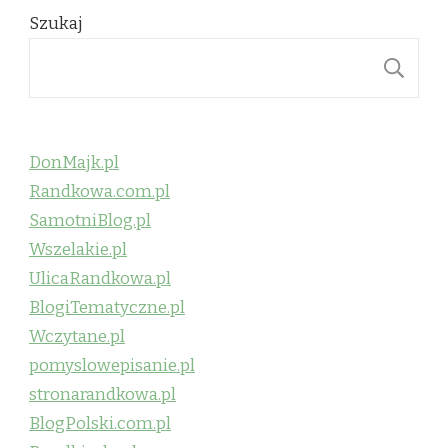
Szukaj
S
DonMajk.pl
Randkowa.com.pl
SamotniBlog.pl
Wszelakie.pl
UlicaRandkowa.pl
BlogiTematyczne.pl
Wczytane.pl
pomyslowepisanie.pl
stronarandkowa.pl
BlogPolski.com.pl