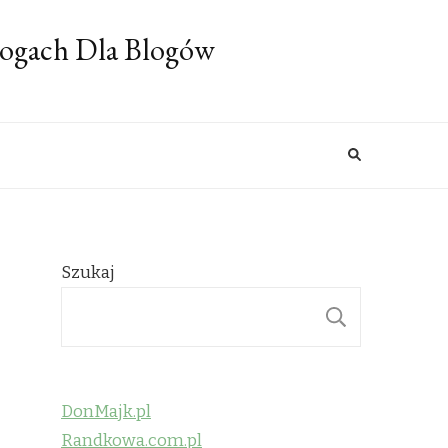
logach Dla Blogów
Szukaj
SZUKAJ
DonMajk.pl
Randkowa.com.pl