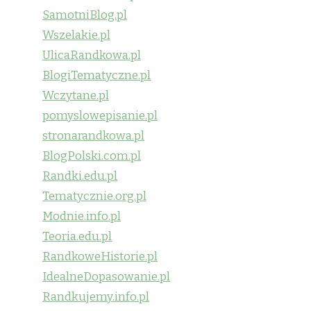
SamotniBlog.pl
Wszelakie.pl
UlicaRandkowa.pl
BlogiTematyczne.pl
Wczytane.pl
pomyslowepisanie.pl
stronarandkowa.pl
BlogPolski.com.pl
Randki.edu.pl
Tematycznie.org.pl
Modnie.info.pl
Teoria.edu.pl
RandkoweHistorie.pl
IdealneDopasowanie.pl
Randkujemy.info.pl