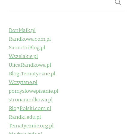
S
DonMajk.pl
Randkowa.com.pl
SamotniBlog.pl
Wszelakie.pl
UlicaRandkowa.pl
BlogiTematyczne.pl
Wczytane.pl
pomyslowepisanie.pl
stronarandkowa.pl
BlogPolski.com.pl
Randki.edu.pl
Tematycznie.org.pl