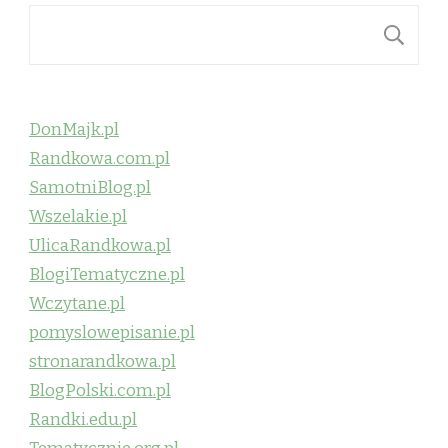
S
DonMajk.pl
Randkowa.com.pl
SamotniBlog.pl
Wszelakie.pl
UlicaRandkowa.pl
BlogiTematyczne.pl
Wczytane.pl
pomyslowepisanie.pl
stronarandkowa.pl
BlogPolski.com.pl
Randki.edu.pl