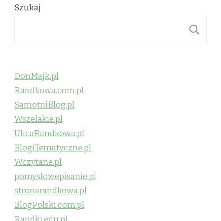
Szukaj
S
DonMajk.pl
Randkowa.com.pl
SamotniBlog.pl
Wszelakie.pl
UlicaRandkowa.pl
BlogiTematyczne.pl
Wczytane.pl
pomyslowepisanie.pl
stronarandkowa.pl
BlogPolski.com.pl
Randki.edu.pl