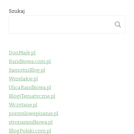
Szukaj
S
DonMajk.pl
Randkowa.com.pl
SamotniBlog.pl
Wszelakie.pl
UlicaRandkowa.pl
BlogiTematyczne.pl
Wczytane.pl
pomyslowepisanie.pl
stronarandkowa.pl
BlogPolski.com.pl