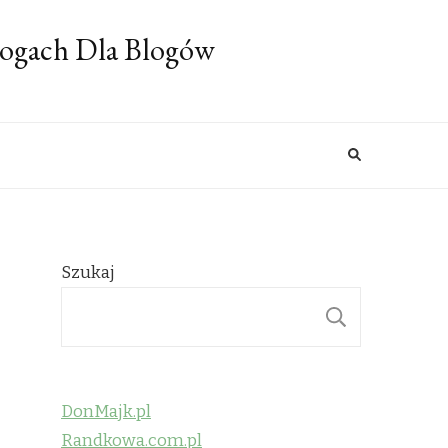
logach Dla Blogów
Szukaj
SZUKAJ
DonMajk.pl
Randkowa.com.pl