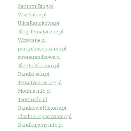
SamotniBlog.pl
Wszelakie.pl
UlicaRandkowa.pl
BlogiTematyczne.pl
Wczytane.pl
pomyslowepisanie.pl
stronarandkowa.pl
BlogPolski.com.pl
Randki.edu.pl
Tematycznie.org.pl
Modnie.info.pl
Teoria.edu.pl
RandkoweHistorie.pl
IdealneDopasowanie.pl
Randkujemy.info.pl