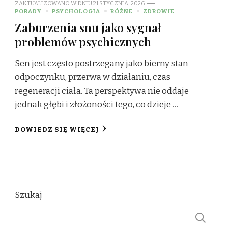
ZAKTUALIZOWANO W DNIU
21 STYCZNIA, 2026
PORADY
PSYCHOLOGIA
RÓŻNE
ZDROWIE
Zaburzenia snu jako sygnał
problemów psychicznych
Sen jest często postrzegany jako bierny stan
odpoczynku, przerwa w działaniu, czas
regeneracji ciała. Ta perspektywa nie oddaje
jednak głębi i złożoności tego, co dzieje …
DOWIEDZ SIĘ WIĘCEJ
Szukaj
S