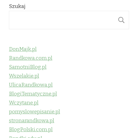
Szukaj
S
DonMajk.pl
Randkowa.com.pl
SamotniBlog.pl
Wszelakie.pl
UlicaRandkowa.pl
BlogiTematyczne.pl
Wczytane.pl
pomyslowepisanie.pl
stronarandkowa.pl
BlogPolski.com.pl