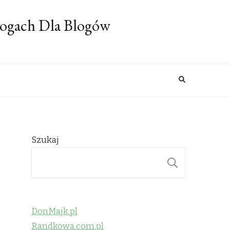
logach Dla Blogów
Szukaj
SZUKAJ
DonMajk.pl
Randkowa.com.pl