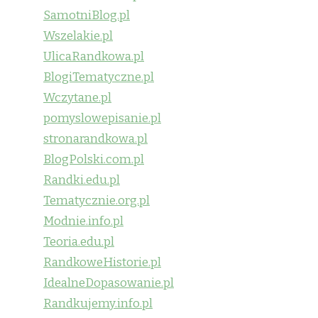
SamotniBlog.pl
Wszelakie.pl
UlicaRandkowa.pl
BlogiTematyczne.pl
Wczytane.pl
pomyslowepisanie.pl
stronarandkowa.pl
BlogPolski.com.pl
Randki.edu.pl
Tematycznie.org.pl
Modnie.info.pl
Teoria.edu.pl
RandkoweHistorie.pl
IdealneDopasowanie.pl
Randkujemy.info.pl