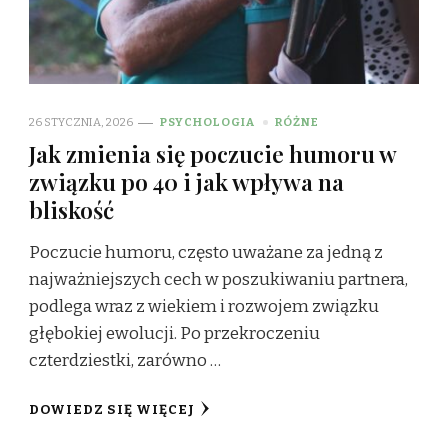
26 STYCZNIA, 2026
PSYCHOLOGIA
RÓŻNE
Jak zmienia się poczucie humoru w
związku po 40 i jak wpływa na
bliskość
Poczucie humoru, często uważane za jedną z
najważniejszych cech w poszukiwaniu partnera,
podlega wraz z wiekiem i rozwojem związku
głębokiej ewolucji. Po przekroczeniu
czterdziestki, zarówno …
DOWIEDZ SIĘ WIĘCEJ