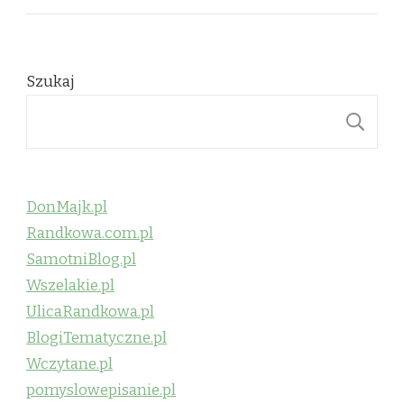
Szukaj
S
DonMajk.pl
Randkowa.com.pl
SamotniBlog.pl
Wszelakie.pl
UlicaRandkowa.pl
BlogiTematyczne.pl
Wczytane.pl
pomyslowepisanie.pl