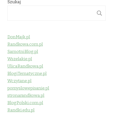
Szukaj
S
DonMajk.pl
Randkowa.com.pl
SamotniBlog.pl
Wszelakie.pl
UlicaRandkowa.pl
BlogiTematyczne.pl
Wczytane.pl
pomyslowepisanie.pl
stronarandkowa.pl
BlogPolski.com.pl
Randki.edu.pl