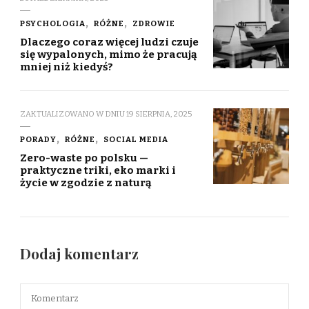
PSYCHOLOGIA
RÓŻNE
ZDROWIE
Dlaczego coraz więcej ludzi czuje
się wypalonych, mimo że pracują
mniej niż kiedyś?
ZAKTUALIZOWANO W DNIU
19 SIERPNIA, 2025
PORADY
RÓŻNE
SOCIAL MEDIA
Zero-waste po polsku —
praktyczne triki, eko marki i
życie w zgodzie z naturą
Dodaj komentarz