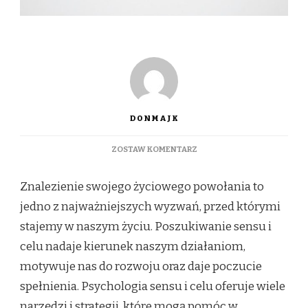
DONMAJK
DO
ZOSTAW KOMENTARZ
JAK
ZNALEŹĆ
Znalezienie swojego życiowego powołania to
SWOJE
ŻYCIOWE
jedno z najważniejszych wyzwań, przed którymi
POWOŁANIE?
stajemy w naszym życiu. Poszukiwanie sensu i
PSYCHOLOGIA
SENSU
celu nadaje kierunek naszym działaniom,
I
motywuje nas do rozwoju oraz daje poczucie
CELU
spełnienia. Psychologia sensu i celu oferuje wiele
narzędzi i strategii, które mogą pomóc w