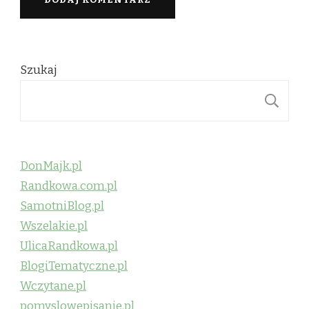
Szukaj
S
DonMajk.pl
Randkowa.com.pl
SamotniBlog.pl
Wszelakie.pl
UlicaRandkowa.pl
BlogiTematyczne.pl
Wczytane.pl
pomyslowepisanie.pl