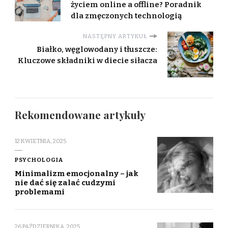
życiem online a offline? Poradnik
dla zmęczonych technologią
NASTĘPNY ARTYKUŁ
Białko, węglowodany i tłuszcze:
Kluczowe składniki w diecie siłacza
Rekomendowane artykuły
12 KWIETNIA, 2025
PSYCHOLOGIA
Minimalizm emocjonalny – jak
nie dać się zalać cudzymi
problemami
26 PAŹDZIERNIKA, 2025