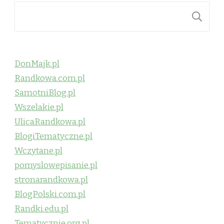
S
DonMajk.pl
Randkowa.com.pl
SamotniBlog.pl
Wszelakie.pl
UlicaRandkowa.pl
BlogiTematyczne.pl
Wczytane.pl
pomyslowepisanie.pl
stronarandkowa.pl
BlogPolski.com.pl
Randki.edu.pl
Tematycznie.org.pl